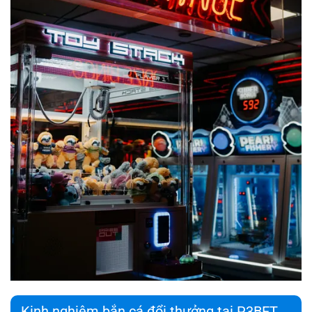
Kinh nghiệm bắn cá đổi thưởng tại P3BET