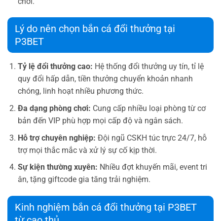
chơi.
Lý do nên chọn bắn cá đổi thưởng tại
P3BET
Tỷ lệ đổi thưởng cao:
Hệ thống đổi thưởng uy tín, tỉ lệ
quy đổi hấp dẫn, tiền thưởng chuyển khoản nhanh
chóng, linh hoạt nhiều phương thức.
Đa dạng phòng chơi:
Cung cấp nhiều loại phòng từ cơ
bản đến VIP phù hợp mọi cấp độ và ngân sách.
Hỗ trợ chuyên nghiệp:
Đội ngũ CSKH túc trực 24/7, hỗ
trợ mọi thắc mắc và xử lý sự cố kịp thời.
Sự kiện thường xuyên:
Nhiều đợt khuyến mãi, event tri
ân, tặng giftcode gia tăng trải nghiệm.
Kinh nghiệm bắn cá đổi thưởng tại P3BET
từ cao thủ