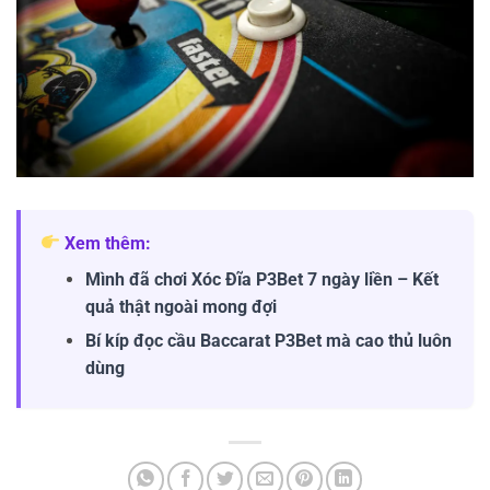
Xem thêm:
Mình đã chơi Xóc Đĩa P3Bet 7 ngày liền – Kết
quả thật ngoài mong đợi
Bí kíp đọc cầu Baccarat P3Bet mà cao thủ luôn
dùng