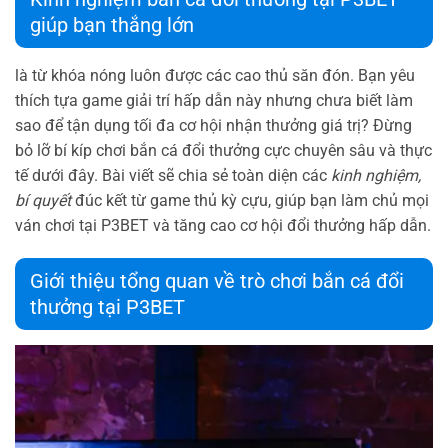
giúp bạn thắng lớn
là từ khóa nóng luôn được các cao thủ săn đón. Bạn yêu
thích tựa game giải trí hấp dẫn này nhưng chưa biết làm
sao để tận dụng tối đa cơ hội nhận thưởng giá trị? Đừng
bỏ lỡ bí kíp chơi bắn cá đổi thưởng cực chuyên sâu và thực
tế dưới đây. Bài viết sẽ chia sẻ toàn diện các
kinh nghiệm,
bí quyết
đúc kết từ game thủ kỳ cựu, giúp bạn làm chủ mọi
ván chơi tại P3BET và tăng cao cơ hội đổi thưởng hấp dẫn.
Giới thiệu tổng quan về trò chơi bắn cá đổi
thưởng tại P3BET