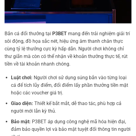
Bắn cá đổi thưởng tại
P3BET
mang đến trải nghiệm giải trí
sôi động, đồ họa sắc nét, hiệu ứng âm thanh chân thực
cùng tỷ lệ thưởng cực kỳ hấp dẫn. Người chơi không chỉ
thư giãn mà còn có thể nhận về khoản thưởng thực tế, rút
tiền về tài khoản nhanh chóng.
Luật chơi:
Người chơi sử dụng súng bắn vào từng loại
cá để tích lũy điểm, đổi điểm lấy phần thưởng tiền mặt
hoặc các voucher giá trị.
Giao diện:
Thiết kế bắt mắt, dễ thao tác, phù hợp cả
người mới lẫn kỳ thủ.
Bảo mật:
P3BET áp dụng công nghệ mã hóa hiện đại,
đảm bảo quyền lợi và bảo mật tuyệt đối thông tin người