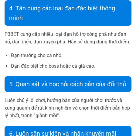
4. Tận dụng các loại đạn đặc biệt thông
minh
P3BET cung cấp nhiều loại đạn hỗ trợ công phá như đạn
nổ, đạn điện, đạn xuyên phá. Hãy sử dụng đúng thời điểm:
Đạn thường cho cá nhỏ.
Đạn đặc biệt cho boss hoặc cá giá cao.
5. Quan sát và học hỏi cách bắn của đối thủ
Luôn chú ý lối chơi, hướng bắn của người chơi trước và
xung quanh để rút kinh nghiệm và chọn thời điểm bắn hợp
lý nhất, tránh “giành mồi”.
6. Luôn săn sự kiện và nhận khuyến mãi