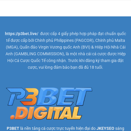
https://p3bet.live/
được cấp 4 giấy phép hợp pháp đạt chuẩn quốc
tế được cấp bởi Chính phủ Philippines (PAGCOR), Chính phủ Malta
(MGA), Quẩn đảo Virgin Vương quốc Anh (BVI) & HIệp Hội Nhà Cái
Anh (GAMBLING COMMISSION), là một nhà cái cá cược được Hiệp
Hội Cá Cược Quốc Tế công nhận. Trước khi đăng ký tham gia đặt
cược, vui lòng đảm bảo bạn đã đủ 18 tuổi.
P3BET
là nền tảng cá cược trực tuyến hiện đại do
JKEYSEO
sáng