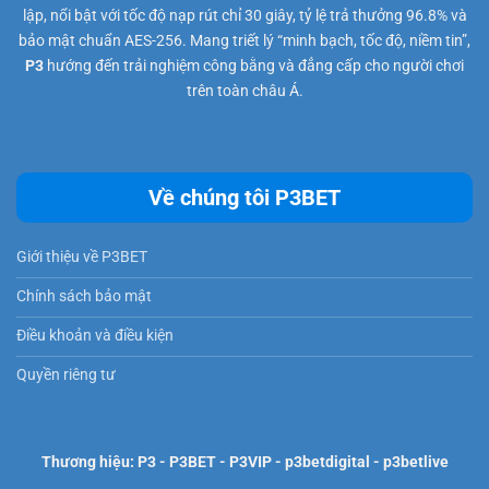
lập, nổi bật với tốc độ nạp rút chỉ 30 giây, tỷ lệ trả thưởng 96.8% và
bảo mật chuẩn AES-256. Mang triết lý “minh bạch, tốc độ, niềm tin”,
P3
hướng đến trải nghiệm công bằng và đẳng cấp cho người chơi
trên toàn châu Á.
Về chúng tôi P3BET
Giới thiệu về P3BET
Chính sách bảo mật
Điều khoản và điều kiện
Quyền riêng tư
Thương hiệu: P3 - P3BET - P3VIP -
p3betdigital - p3betlive