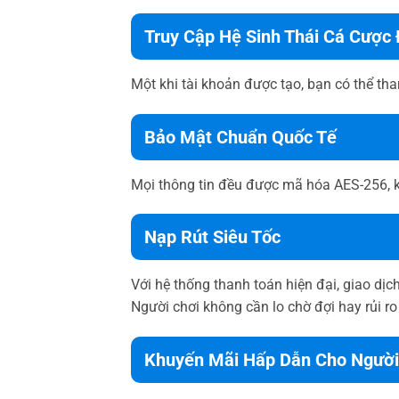
Truy Cập Hệ Sinh Thái Cá Cược
Một khi tài khoản được tạo, bạn có thể th
Bảo Mật Chuẩn Quốc Tế
Mọi thông tin đều được mã hóa AES-256, 
Nạp Rút Siêu Tốc
Với hệ thống thanh toán hiện đại, giao dịc
Người chơi không cần lo chờ đợi hay rủi ro
Khuyến Mãi Hấp Dẫn Cho Người