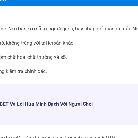
uộc. Nếu bạn có mã từ người quen, hãy nhập để nhận ưu đãi. Nế
nhớ, không trùng với tài khoản khác.
 gồm chữ hoa, chữ thường và số.
ng kiểm tra chính xác.
BET Và Lời Hứa Minh Bạch Với Người Chơi
ốc tế (+84). Đây là bước quan trọng để xác minh OTP.