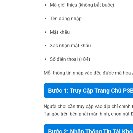
Mã giới thiệu (không bắt buộc)
Tên đăng nhập
Mật khẩu
Xác nhận mật khẩu
Số điện thoại (+84)
Mỗi thông tin nhập vào đều được mã hóa A
Bước 1: Truy Cập Trang Chủ P3
Người chơi cần truy cập vào địa chỉ chính
Tại góc trên bên phải màn hình, chọn nút
Bước 2: Nhập Thông Tin Tài Kh