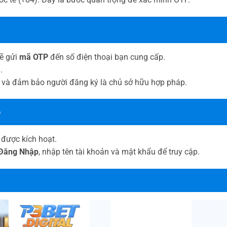
sẽ gửi
mã OTP
đến số điện thoại bạn cung cấp.
.
o và đảm bảo người đăng ký là chủ sở hữu hợp pháp.
p
 được kích hoạt.
Đăng Nhập
, nhập tên tài khoản và mật khẩu để truy cập.