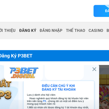
Đ
ỚI THIỆU
ĐĂNG KÝ
ĐĂNG NHẬP
THỂ THAO
CASINO
 Đăng Ký P3BET