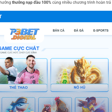
c hưởng
thưởng nạp đầu 100%
cùng nhiều chương trình hoàn trả 
T