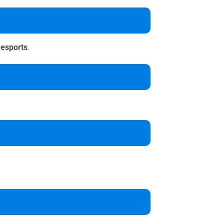
 esports
.