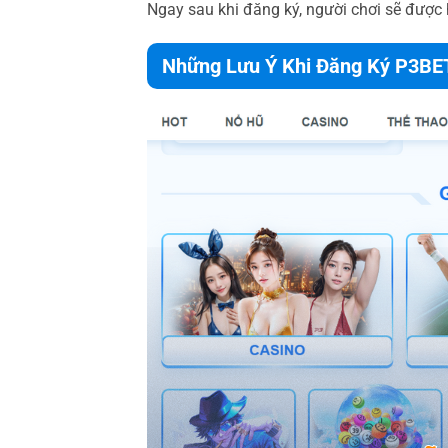
Ngay sau khi đăng ký, người chơi sẽ đượ
Những Lưu Ý Khi Đăng Ký P3BE