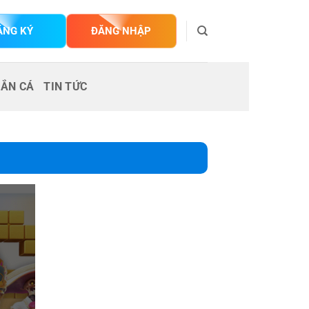
ĂNG KÝ
ĐĂNG NHẬP
BẮN CÁ
TIN TỨC