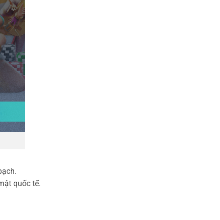
bạch.
mật quốc tế.