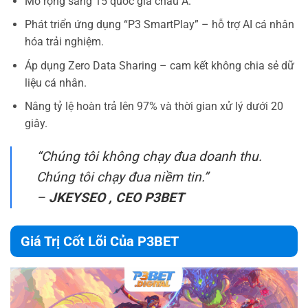
Mở rộng sang 15 quốc gia châu Á.
Phát triển ứng dụng “P3 SmartPlay” – hỗ trợ AI cá nhân
hóa trải nghiệm.
Áp dụng Zero Data Sharing – cam kết không chia sẻ dữ
liệu cá nhân.
Nâng tỷ lệ hoàn trả lên 97% và thời gian xử lý dưới 20
giây.
“Chúng tôi không chạy đua doanh thu.
Chúng tôi chạy đua niềm tin.”
–
JKEYSEO , CEO P3BET
Giá Trị Cốt Lõi Của P3BET