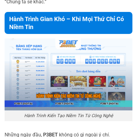
“Chúng ta sẽ khác.”
Hành Trình Gian Khó – Khi Mọi Thứ Chỉ Có
Niềm Tin
Hành Trình Kiến Tạo Niềm Tin Từ Công Nghệ
Những ngày đầu,
P3BET
không có gì ngoài ý chí.