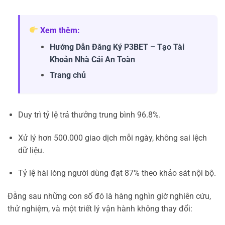
Xem thêm:
Hướng Dẫn Đăng Ký P3BET – Tạo Tài
Khoản Nhà Cái An Toàn
Trang chủ
Duy trì tỷ lệ trả thưởng trung bình 96.8%.
Xử lý hơn 500.000 giao dịch mỗi ngày, không sai lệch
dữ liệu.
Tỷ lệ hài lòng người dùng đạt 87% theo khảo sát nội bộ.
Đằng sau những con số đó là hàng nghìn giờ nghiên cứu,
thử nghiệm, và một triết lý vận hành không thay đổi: