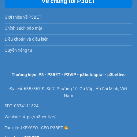
Về chúng tôi P3BET
Giới thiệu về P3BET
Chính sách bảo mật
Điều khoản và điều kiện
Quyền riêng tư
Thương hiệu: P3 - P3BET - P3VIP -
p3betdigital - p3betlive
Địa chỉ: 63B/367 Đ. Số 7, Phường 10, Gò Vấp, Hồ Chí Minh, Việt
Nam
SDT: 0374111324
Webiste: https://p3bet.live/
Tác giả: JKEYSEO - CEO P3BET