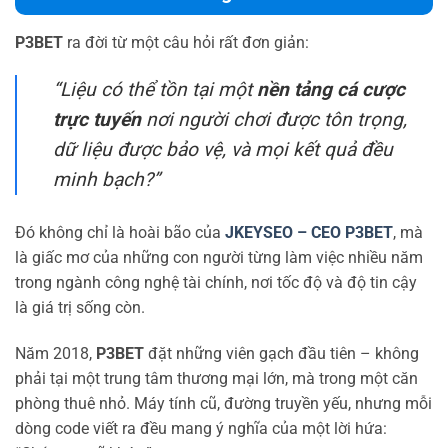
P3BET
ra đời từ một câu hỏi rất đơn giản:
“Liệu có thể tồn tại một
nền tảng cá cược
trực tuyến
nơi người chơi được tôn trọng,
dữ liệu được bảo vệ, và mọi kết quả đều
minh bạch?”
Đó không chỉ là hoài bão của
JKEYSEO – CEO P3BET
, mà
là giấc mơ của những con người từng làm việc nhiều năm
trong ngành công nghệ tài chính, nơi tốc độ và độ tin cậy
là giá trị sống còn.
Năm 2018,
P3BET
đặt những viên gạch đầu tiên – không
phải tại một trung tâm thương mại lớn, mà trong một căn
phòng thuê nhỏ. Máy tính cũ, đường truyền yếu, nhưng mỗi
dòng code viết ra đều mang ý nghĩa của một lời hứa: