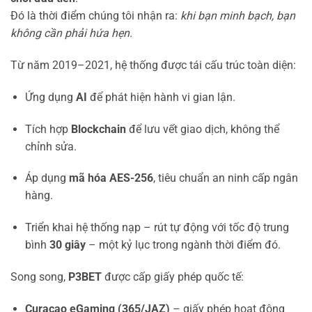
Đó là thời điểm chúng tôi nhận ra:
khi bạn minh bạch, bạn
không cần phải hứa hẹn.
Từ năm 2019–2021, hệ thống được tái cấu trúc toàn diện:
Ứng dụng
AI
để phát hiện hành vi gian lận.
Tích hợp
Blockchain
để lưu vết giao dịch, không thể
chỉnh sửa.
Áp dụng
mã hóa AES-256
, tiêu chuẩn an ninh cấp ngân
hàng.
Triển khai hệ thống nạp – rút tự động với tốc độ trung
bình
30 giây
– một kỷ lục trong ngành thời điểm đó.
Song song,
P3BET
được cấp giấy phép quốc tế:
Curacao eGaming (365/JAZ)
– giấy phép hoạt động