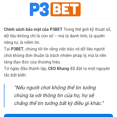
Bỏ
qua
nội
dung
Chính sách bảo mật của P3BET
Trong thế giới kỹ thuật số,
dữ liệu không chỉ là con số – mà là danh tính, là quyền
riêng tư, là niềm tin.
Tại
P3BET
, chúng tôi tin rằng việc bảo vệ dữ liệu người
chơi không đơn thuần là trách nhiệm pháp lý, mà là nền
tảng đạo đức của thương hiệu.
Từ ngày đầu thành lập,
CEO Khang
đã đặt ra một nguyên
tắc bất biến:
“Nếu người chơi không thể tin tưởng
chúng ta với thông tin của họ, họ sẽ
chẳng thể tin tưởng bất kỳ điều gì khác.”