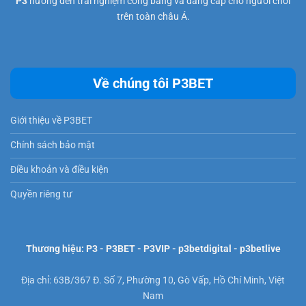
P3
hướng đến trải nghiệm công bằng và đẳng cấp cho người chơi
trên toàn châu Á.
Về chúng tôi P3BET
Giới thiệu về P3BET
Chính sách bảo mật
Điều khoản và điều kiện
Quyền riêng tư
Thương hiệu: P3 - P3BET - P3VIP -
p3betdigital - p3betlive
Địa chỉ: 63B/367 Đ. Số 7, Phường 10, Gò Vấp, Hồ Chí Minh, Việt
Nam