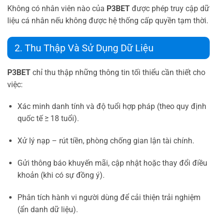
Không có nhân viên nào của
P3BET
được phép truy cập dữ
liệu cá nhân nếu không được hệ thống cấp quyền tạm thời.
2. Thu Thập Và Sử Dụng Dữ Liệu
P3BET
chỉ thu thập những thông tin tối thiểu cần thiết cho
việc:
Xác minh danh tính và độ tuổi hợp pháp (theo quy định
quốc tế ≥ 18 tuổi).
Xử lý nạp – rút tiền, phòng chống gian lận tài chính.
Gửi thông báo khuyến mãi, cập nhật hoặc thay đổi điều
khoản (khi có sự đồng ý).
Phân tích hành vi người dùng để cải thiện trải nghiệm
(ẩn danh dữ liệu).