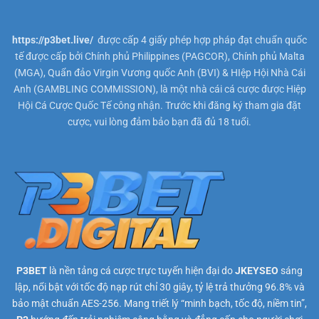
https://p3bet.live/
được cấp 4 giấy phép hợp pháp đạt chuẩn quốc
tế được cấp bởi Chính phủ Philippines (PAGCOR), Chính phủ Malta
(MGA), Quẩn đảo Virgin Vương quốc Anh (BVI) & HIệp Hội Nhà Cái
Anh (GAMBLING COMMISSION), là một nhà cái cá cược được Hiệp
Hội Cá Cược Quốc Tế công nhận. Trước khi đăng ký tham gia đặt
cược, vui lòng đảm bảo bạn đã đủ 18 tuổi.
P3BET
là nền tảng cá cược trực tuyến hiện đại do
JKEYSEO
sáng
lập, nổi bật với tốc độ nạp rút chỉ 30 giây, tỷ lệ trả thưởng 96.8% và
bảo mật chuẩn AES-256. Mang triết lý “minh bạch, tốc độ, niềm tin”,