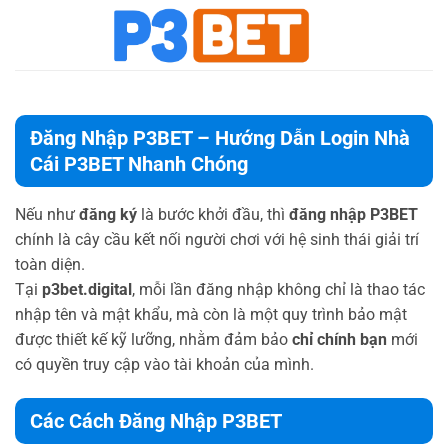
Bỏ
qua
nội
dung
Đăng Nhập P3BET – Hướng Dẫn Login Nhà
Cái P3BET Nhanh Chóng
Nếu như
đăng ký
là bước khởi đầu, thì
đăng nhập P3BET
chính là cây cầu kết nối người chơi với hệ sinh thái giải trí
toàn diện.
Tại
p3bet.digital
, mỗi lần đăng nhập không chỉ là thao tác
nhập tên và mật khẩu, mà còn là một quy trình bảo mật
được thiết kế kỹ lưỡng, nhằm đảm bảo
chỉ chính bạn
mới
có quyền truy cập vào tài khoản của mình.
Các Cách Đăng Nhập P3BET