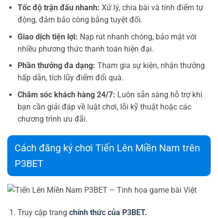
Tốc độ trận đấu nhanh:
Xử lý, chia bài và tính điểm tự
động, đảm bảo công bằng tuyệt đối.
Giao dịch tiện lợi:
Nạp rút nhanh chóng, bảo mật với
nhiều phương thức thanh toán hiện đại.
Phần thưởng đa dạng:
Tham gia sự kiện, nhận thưởng
hấp dẫn, tích lũy điểm đổi quà.
Chăm sóc khách hàng 24/7:
Luôn sẵn sàng hỗ trợ khi
bạn cần giải đáp về luật chơi, lỗi kỹ thuật hoặc các
chương trình ưu đãi.
Cách đăng ký chơi Tiến Lên Miền Nam trên
P3BET
Truy cập trang
chính thức của P3BET.