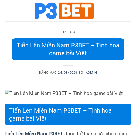
Bỏ
qua
nội
dung
TIN TỨC
Tiến Lên Miền Nam P3BET – Tinh hoa
game bài Việt
ĐĂNG VÀO
24/03/2026
BỞI
ADMIN
Tiến Lên Miền Nam P3BET – Tinh hoa
game bài Việt
Tiến Lên Miền Nam P3BET
đang trở thành lựa chọn hàng