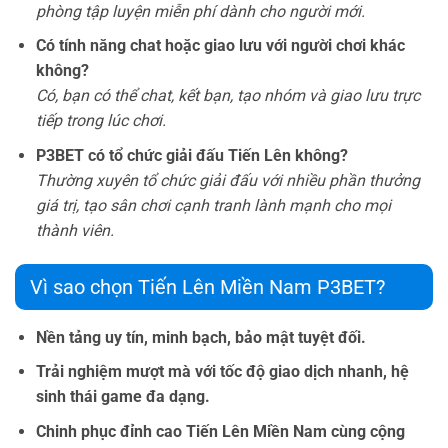
phòng tập luyện miễn phí dành cho người mới.
Có tính năng chat hoặc giao lưu với người chơi khác
không?
Có, bạn có thể chat, kết bạn, tạo nhóm và giao lưu trực
tiếp trong lúc chơi.
P3BET có tổ chức giải đấu Tiến Lên không?
Thường xuyên tổ chức giải đấu với nhiều phần thưởng
giá trị, tạo sân chơi cạnh tranh lành mạnh cho mọi
thành viên.
Vì sao chọn Tiến Lên Miền Nam P3BET?
Nền tảng uy tín, minh bạch, bảo mật tuyệt đối.
Trải nghiệm mượt mà với tốc độ giao dịch nhanh, hệ
sinh thái game đa dạng.
Chinh phục đỉnh cao Tiến Lên Miền Nam cùng cộng