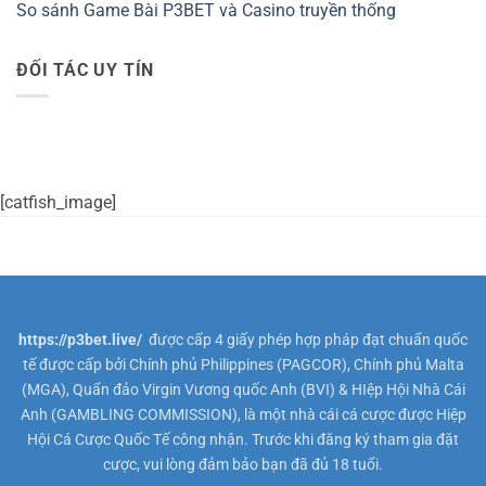
So sánh Game Bài P3BET và Casino truyền thống
ĐỐI TÁC UY TÍN
[catfish_image]
https://p3bet.live/
được cấp 4 giấy phép hợp pháp đạt chuẩn quốc
tế được cấp bởi Chính phủ Philippines (PAGCOR), Chính phủ Malta
(MGA), Quẩn đảo Virgin Vương quốc Anh (BVI) & HIệp Hội Nhà Cái
Anh (GAMBLING COMMISSION), là một nhà cái cá cược được Hiệp
Hội Cá Cược Quốc Tế công nhận. Trước khi đăng ký tham gia đặt
cược, vui lòng đảm bảo bạn đã đủ 18 tuổi.