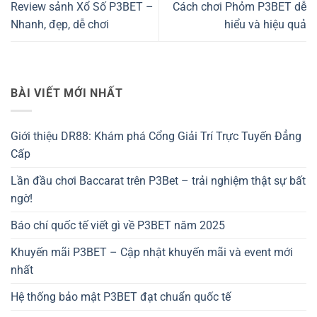
Review sảnh Xổ Số P3BET –
Cách chơi Phỏm P3BET dễ
Nhanh, đẹp, dễ chơi
hiểu và hiệu quả
BÀI VIẾT MỚI NHẤT
Giới thiệu DR88: Khám phá Cổng Giải Trí Trực Tuyến Đẳng
Cấp
Lần đầu chơi Baccarat trên P3Bet – trải nghiệm thật sự bất
ngờ!
Báo chí quốc tế viết gì về P3BET năm 2025
Khuyến mãi P3BET – Cập nhật khuyến mãi và event mới
nhất
Hệ thống bảo mật P3BET đạt chuẩn quốc tế