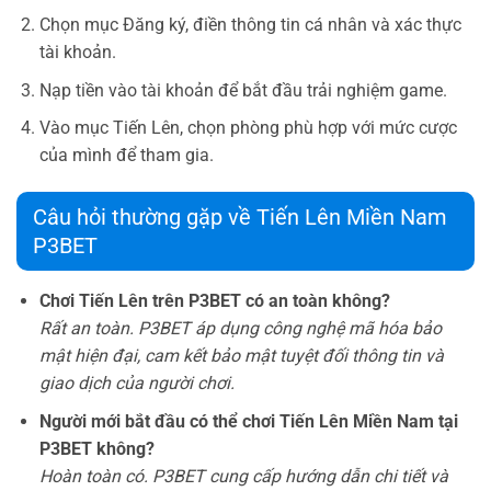
Chọn mục Đăng ký, điền thông tin cá nhân và xác thực
tài khoản.
Nạp tiền vào tài khoản để bắt đầu trải nghiệm game.
Vào mục Tiến Lên, chọn phòng phù hợp với mức cược
của mình để tham gia.
Câu hỏi thường gặp về Tiến Lên Miền Nam
P3BET
Chơi Tiến Lên trên P3BET có an toàn không?
Rất an toàn. P3BET áp dụng công nghệ mã hóa bảo
mật hiện đại, cam kết bảo mật tuyệt đối thông tin và
giao dịch của người chơi.
Người mới bắt đầu có thể chơi Tiến Lên Miền Nam tại
P3BET không?
Hoàn toàn có. P3BET cung cấp hướng dẫn chi tiết và