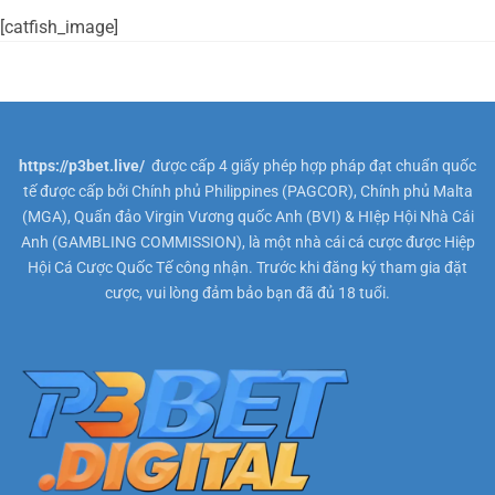
[catfish_image]
https://p3bet.live/
được cấp 4 giấy phép hợp pháp đạt chuẩn quốc
tế được cấp bởi Chính phủ Philippines (PAGCOR), Chính phủ Malta
(MGA), Quẩn đảo Virgin Vương quốc Anh (BVI) & HIệp Hội Nhà Cái
Anh (GAMBLING COMMISSION), là một nhà cái cá cược được Hiệp
Hội Cá Cược Quốc Tế công nhận. Trước khi đăng ký tham gia đặt
cược, vui lòng đảm bảo bạn đã đủ 18 tuổi.