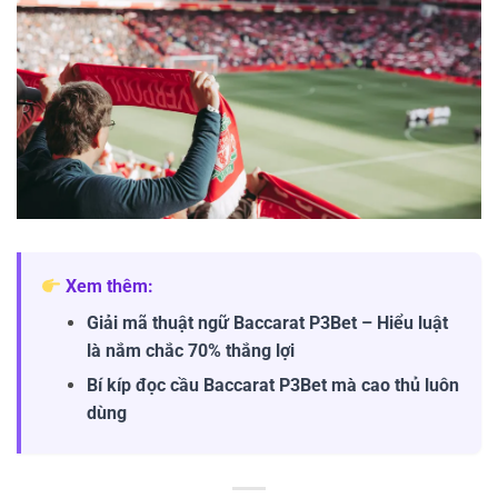
Xem thêm:
Giải mã thuật ngữ Baccarat P3Bet – Hiểu luật
là nắm chắc 70% thắng lợi
Bí kíp đọc cầu Baccarat P3Bet mà cao thủ luôn
dùng