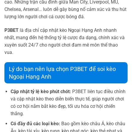
cao. Những trận cầu đinh giữa Man City, Liverpool, MU,
Chelsea, Arsenal… luôn dễ gây bùng nổ cảm xúc và thu hút
lượng lớn người chơi cá cược bóng đá.
P3BET
là địa chỉ cập nhật kèo Ngoại Hạng Anh nhanh
nhất, mang đến hệ thống tỷ lệ cược đa dạng, chính xác và
xuyên suốt 24/7 cho người chơi đam mê môn thể thao
vua.
Lý do bạn nên lựa chọn P3BET để soi kèo
Ngoại Hạng Anh
Cập nhật tỷ lệ kèo phút chót:
P3BET liên tục điều chỉnh
và cập nhật kèo theo diễn biến thực tế, giúp người chơi
có cơ hội nắm bắt kèo đẹp, tối ưu hóa cơ hội chiến
thắng.
Có đầy đủ các loại kèo:
Bao gồm kèo châu Á, kèo châu
Âu, kèo tài xỉu, kèo rung, kèo phạt góc, kèo thẻ phạt và