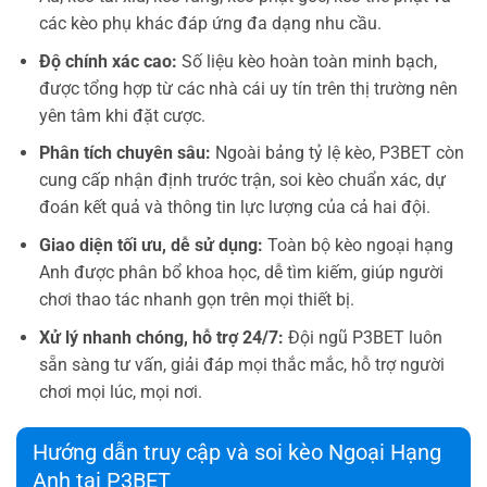
các kèo phụ khác đáp ứng đa dạng nhu cầu.
Độ chính xác cao:
Số liệu kèo hoàn toàn minh bạch,
được tổng hợp từ các nhà cái uy tín trên thị trường nên
yên tâm khi đặt cược.
Phân tích chuyên sâu:
Ngoài bảng tỷ lệ kèo, P3BET còn
cung cấp nhận định trước trận, soi kèo chuẩn xác, dự
đoán kết quả và thông tin lực lượng của cả hai đội.
Giao diện tối ưu, dễ sử dụng:
Toàn bộ kèo ngoại hạng
Anh được phân bổ khoa học, dễ tìm kiếm, giúp người
chơi thao tác nhanh gọn trên mọi thiết bị.
Xử lý nhanh chóng, hỗ trợ 24/7:
Đội ngũ P3BET luôn
sẵn sàng tư vấn, giải đáp mọi thắc mắc, hỗ trợ người
chơi mọi lúc, mọi nơi.
Hướng dẫn truy cập và soi kèo Ngoại Hạng
Anh tại P3BET