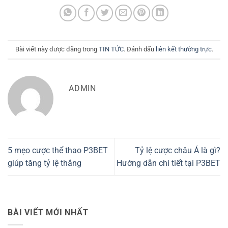
Bài viết này được đăng trong
TIN TỨC
. Đánh dấu
liên kết thường trực
.
ADMIN
5 mẹo cược thể thao P3BET
Tỷ lệ cược châu Á là gì?
giúp tăng tỷ lệ thắng
Hướng dẫn chi tiết tại P3BET
BÀI VIẾT MỚI NHẤT