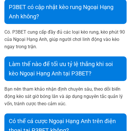
P3BET có cập nhật kèo rung Ngoại Hạng
Anh không?
Có. P3BET cung cấp đầy đủ các loại kèo rung, kèo phút 90
của Ngoại Hạng Anh, giúp người chơi linh động vào kèo
ngay trong trận.
Làm thế nào để tối ưu tỷ lệ thắng khi soi
kèo Ngoại Hạng Anh tại P3BET?
Bạn nên tham khảo nhận định chuyên sâu, theo dõi biến
động kèo sát giờ bóng lăn và áp dụng nguyên tắc quản lý
vốn, tránh cược theo cảm xúc.
Có thể cá cược Ngoại Hạng Anh trên điện
thoại tại P3BET không?