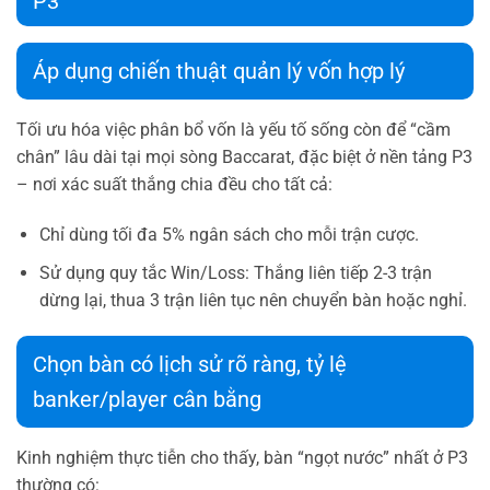
P3
Áp dụng chiến thuật quản lý vốn hợp lý
Tối ưu hóa việc phân bổ vốn là yếu tố sống còn để “cầm
chân” lâu dài tại mọi sòng Baccarat, đặc biệt ở nền tảng P3
– nơi xác suất thắng chia đều cho tất cả:
Chỉ dùng tối đa 5% ngân sách cho mỗi trận cược.
Sử dụng quy tắc Win/Loss: Thắng liên tiếp 2-3 trận
dừng lại, thua 3 trận liên tục nên chuyển bàn hoặc nghỉ.
Chọn bàn có lịch sử rõ ràng, tỷ lệ
banker/player cân bằng
Kinh nghiệm thực tiễn cho thấy, bàn “ngọt nước” nhất ở P3
thường có: