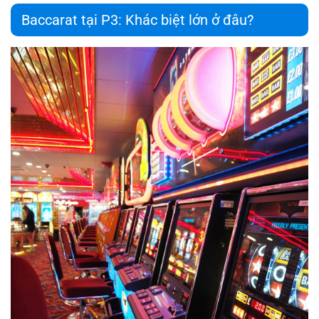
Baccarat tại P3: Khác biệt lớn ở đâu?