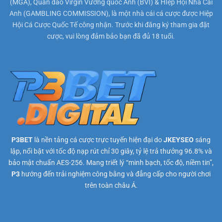
(MGA), Quẩn đảo Virgin Vương quốc Anh (BVI) & HIệp Hội Nhà Cái
Anh (GAMBLING COMMISSION), là một nhà cái cá cược được Hiệp
Hội Cá Cược Quốc Tế công nhận. Trước khi đăng ký tham gia đặt
cược, vui lòng đảm bảo bạn đã đủ 18 tuổi.
P3BET
là nền tảng cá cược trực tuyến hiện đại do
JKEYSEO
sáng
lập, nổi bật với tốc độ nạp rút chỉ 30 giây, tỷ lệ trả thưởng 96.8% và
bảo mật chuẩn AES-256. Mang triết lý “minh bạch, tốc độ, niềm tin”,
P3
hướng đến trải nghiệm công bằng và đẳng cấp cho người chơi
trên toàn châu Á.