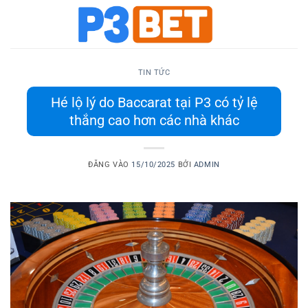
Bỏ
qua
nội
dung
TIN TỨC
Hé lộ lý do Baccarat tại P3 có tỷ lệ
thắng cao hơn các nhà khác
ĐĂNG VÀO
15/10/2025
BỞI
ADMIN