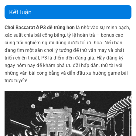
Kết luận
Chơi Baccarat ở P3 dễ trúng hơn
là nhờ vào sự minh bạch,
xác suất chia bài công bằng, tỷ lệ hoàn trả – bonus cao
cùng trải nghiệm người dùng được tối ưu hóa. Nếu bạn
đang tìm một sân chơi lý tưởng để thử vận may và phát
triển chiến thuật, P3 là điểm đến đáng giá. Hãy đăng ký
ngay hôm nay để khám phá ưu đãi hấp dẫn, thử tài với
những ván bài công bằng và dẫn đầu xu hướng game bài
trực tuyến!