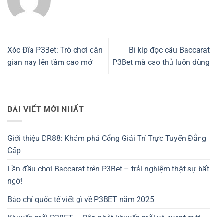
Xóc Đĩa P3Bet: Trò chơi dân
Bí kíp đọc cầu Baccarat
gian nay lên tầm cao mới
P3Bet mà cao thủ luôn dùng
BÀI VIẾT MỚI NHẤT
Giới thiệu DR88: Khám phá Cổng Giải Trí Trực Tuyến Đẳng
Cấp
Lần đầu chơi Baccarat trên P3Bet – trải nghiệm thật sự bất
ngờ!
Báo chí quốc tế viết gì về P3BET năm 2025