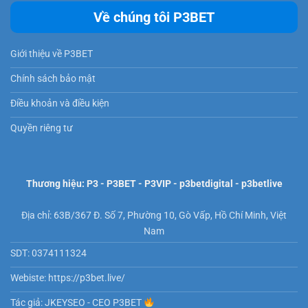
Về chúng tôi P3BET
Giới thiệu về P3BET
Chính sách bảo mật
Điều khoản và điều kiện
Quyền riêng tư
Thương hiệu: P3 - P3BET - P3VIP -
p3betdigital - p3betlive
Địa chỉ: 63B/367 Đ. Số 7, Phường 10, Gò Vấp, Hồ Chí Minh, Việt
Nam
SDT: 0374111324
Webiste: https://p3bet.live/
Tác giả: JKEYSEO - CEO P3BET