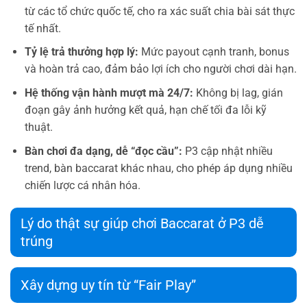
từ các tổ chức quốc tế, cho ra xác suất chia bài sát thực
tế nhất.
Tỷ lệ trả thưởng hợp lý:
Mức payout cạnh tranh, bonus
và hoàn trả cao, đảm bảo lợi ích cho người chơi dài hạn.
Hệ thống vận hành mượt mà 24/7:
Không bị lag, gián
đoạn gây ảnh hưởng kết quả, hạn chế tối đa lỗi kỹ
thuật.
Bàn chơi đa dạng, dễ “đọc cầu”:
P3 cập nhật nhiều
trend, bàn baccarat khác nhau, cho phép áp dụng nhiều
chiến lược cá nhân hóa.
Lý do thật sự giúp chơi Baccarat ở P3 dễ
trúng
Xây dựng uy tín từ “Fair Play”