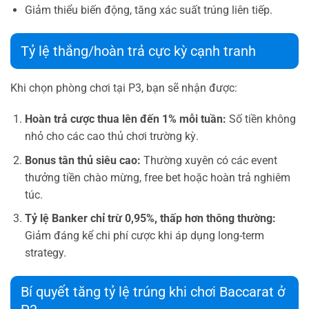
Giảm thiểu biến động, tăng xác suất trúng liên tiếp.
Tỷ lệ thắng/hoàn trả cực kỳ cạnh tranh
Khi chọn phòng chơi tại P3, bạn sẽ nhận được:
Hoàn trả cược thua lên đến 1% mỗi tuần:
Số tiền không
nhỏ cho các cao thủ chơi trường kỳ.
Bonus tân thủ siêu cao:
Thường xuyên có các event
thưởng tiền chào mừng, free bet hoặc hoàn trả nghiêm
túc.
Tỷ lệ Banker chỉ trừ 0,95%, thấp hơn thông thường:
Giảm đáng kể chi phí cược khi áp dụng long-term
strategy.
Bí quyết tăng tỷ lệ trúng khi chơi Baccarat ở