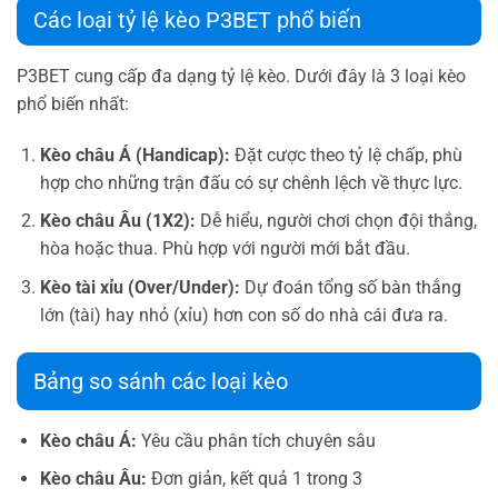
Các loại tỷ lệ kèo P3BET phổ biến
P3BET cung cấp đa dạng tỷ lệ kèo. Dưới đây là 3 loại kèo
phổ biến nhất:
Kèo châu Á (Handicap):
Đặt cược theo tỷ lệ chấp, phù
hợp cho những trận đấu có sự chênh lệch về thực lực.
Kèo châu Âu (1X2):
Dễ hiểu, người chơi chọn đội thắng,
hòa hoặc thua. Phù hợp với người mới bắt đầu.
Kèo tài xỉu (Over/Under):
Dự đoán tổng số bàn thắng
lớn (tài) hay nhỏ (xỉu) hơn con số do nhà cái đưa ra.
Bảng so sánh các loại kèo
Kèo châu Á:
Yêu cầu phân tích chuyên sâu
Kèo châu Âu:
Đơn giản, kết quả 1 trong 3