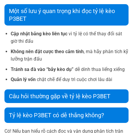
Một số lưu ý quan trọng khi đọc tỷ lệ kèo
P3BET
Cập nhật bảng kèo liên tục
vì tỷ lệ có thể thay đổi sát
giờ thi đấu
Không nên đặt cược theo cảm tính
, mà hãy phân tích kỹ
lưỡng trận đấu
Tránh sa đà vào “bẫy kèo dụ”
dễ dính thua liểng xiểng
Quản lý vốn
chặt chẽ để duy trì cuộc chơi lâu dài
Câu hỏi thường gặp về tỷ lệ kèo P3BET
Tỷ lệ kèo P3BET có dễ thắng không?
Có! Nếu bạn hiểu rõ cách đọc và vận dụng phân tích trận