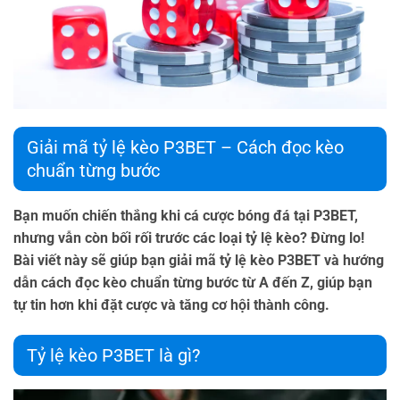
Giải mã tỷ lệ kèo P3BET – Cách đọc kèo
chuẩn từng bước
Bạn muốn chiến thắng khi cá cược bóng đá tại P3BET,
nhưng vẫn còn bối rối trước các loại tỷ lệ kèo? Đừng lo!
Bài viết này sẽ giúp bạn
giải mã tỷ lệ kèo P3BET
và hướng
dẫn
cách đọc kèo chuẩn từng bước
từ A đến Z, giúp bạn
tự tin hơn khi đặt cược và tăng cơ hội thành công.
Tỷ lệ kèo P3BET là gì?