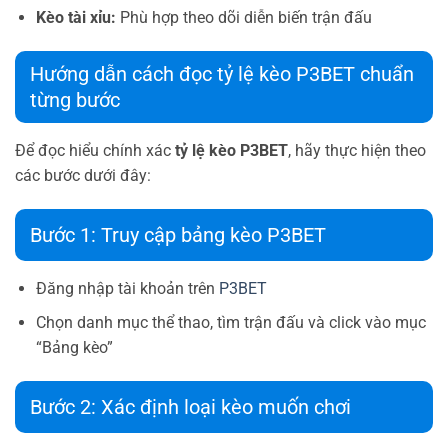
Kèo tài xỉu:
Phù hợp theo dõi diễn biến trận đấu
Hướng dẫn cách đọc tỷ lệ kèo P3BET chuẩn
từng bước
Để đọc hiểu chính xác
tỷ lệ kèo P3BET
, hãy thực hiện theo
các bước dưới đây:
Bước 1: Truy cập bảng kèo P3BET
Đăng nhập tài khoản trên
P3BET
Chọn danh mục thể thao, tìm trận đấu và click vào mục
“Bảng kèo”
Bước 2: Xác định loại kèo muốn chơi