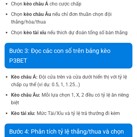
Chọn
kèo châu Á
cho cược chấp
Chọn
kèo châu Âu
nếu chỉ đơn thuần chọn đội
thắng/hòa/thua
Chọn
kèo tài xỉu
nếu thích dự đoán tổng số bàn thắng
Bước 3: Đọc các con số trên bảng kèo
P3BET
Kèo châu Á:
Đội cửa trên và cửa dưới hiển thị với tỷ lệ
chấp cụ thể (ví dụ: 0.5, 1, 1.25…)
Kèo châu Âu:
Mỗi lựa chọn 1, X, 2 đều có tỷ lệ ăn riêng
biệt
Kèo tài xỉu:
Mức Tài/Xỉu và tỷ lệ trả thưởng đi kèm
Bước 4: Phân tích tỷ lệ thắng/thua và chọn