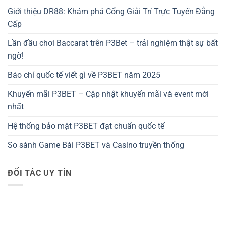
Giới thiệu DR88: Khám phá Cổng Giải Trí Trực Tuyến Đẳng
Cấp
Lần đầu chơi Baccarat trên P3Bet – trải nghiệm thật sự bất
ngờ!
Báo chí quốc tế viết gì về P3BET năm 2025
Khuyến mãi P3BET – Cập nhật khuyến mãi và event mới
nhất
Hệ thống bảo mật P3BET đạt chuẩn quốc tế
So sánh Game Bài P3BET và Casino truyền thống
ĐỐI TÁC UY TÍN