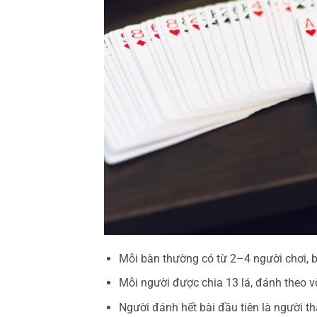
Mỗi bàn thường có từ 2–4 người chơi, bộ
Mỗi người được chia 13 lá, đánh theo 
Người đánh hết bài đầu tiên là người th