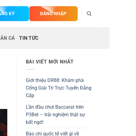
ĂNG KÝ
ĐĂNG NHẬP
BẮN CÁ
TIN TỨC
BÀI VIẾT MỚI NHẤT
Giới thiệu DR88: Khám phá
Cổng Giải Trí Trực Tuyến Đẳng
Cấp
Lần đầu chơi Baccarat trên
P3Bet – trải nghiệm thật sự
bất ngờ!
Báo chí quốc tế viết gì về