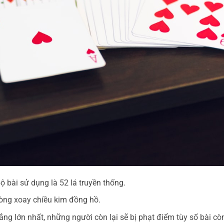
 bài sử dụng là 52 lá truyền thống.
vòng xoay chiều kim đồng hồ.
ắng lớn nhất, những người còn lại sẽ bị phạt điểm tùy số bài cò