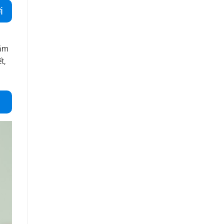
i
nắm
t,