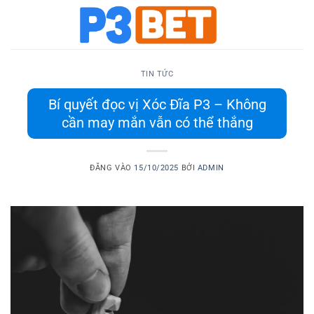
Bỏ
qua
nội
dung
TIN TỨC
Bí quyết đọc vị Xóc Đĩa P3 – Không
cần may mắn vẫn có thể thắng
ĐĂNG VÀO
15/10/2025
BỞI
ADMIN