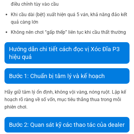
điều chỉnh tùy vào cầu
Khi cầu dài (bệt) xuất hiện quá 5 ván, khả năng đảo kết
quả càng lớn
Không nên chơi “gấp thếp” liên tục khi cầu thất thường
Hướng dẫn chi tiết cách đọc vị Xóc Đĩa P3
hiệu quả
Bước 1: Chuẩn bị tâm lý và kế hoạch
Hãy giữ tâm lý ổn định, không vội vàng, nóng ruột. Lập kế
hoạch rõ ràng về số vốn, mục tiêu thắng thua trong mỗi
phiên chơi.
Bước 2: Quan sát kỹ các thao tác của dealer