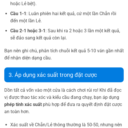
hoặc Lẻ bệt).
Cầu 1-1
: Luân phiên hai kết quả, cứ một lần Chẵn rồi
đến một lần Lẻ.
Cầu 2-1 hoặc 3-1
: Sau khi ra 2 hoặc 3 lần một kết quả,
sẽ đảo sang kết quả còn lại.
Bạn nên ghi chú, phân tích chuỗi kết quả 5-10 ván gần nhất
để nhận diện dạng cầu.
3. Áp dụng xác suất trong đặt cược
Dồn tất cả vốn vào một cửa là cách chơi rủi ro! Khi đã đọc
vị được thao tác xóc và kiểu cầu đang chạy, bạn áp dụng
phép tính xác suất
phù hợp để đưa ra quyết định đặt cược
an toàn hơn.
Xác suất về Chẵn/Lẻ thông thường là 50-50, nhưng nên