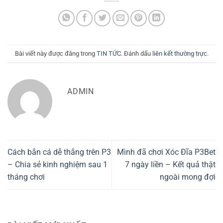
Bài viết này được đăng trong
TIN TỨC
. Đánh dấu
liên kết thường trực
.
ADMIN
Cách bắn cá dễ thắng trên P3
Mình đã chơi Xóc Đĩa P3Bet
– Chia sẻ kinh nghiệm sau 1
7 ngày liền – Kết quả thật
tháng chơi
ngoài mong đợi