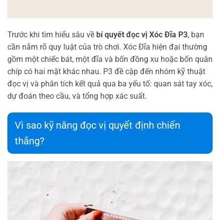
Trước khi tìm hiểu sâu về
bí quyết đọc vị Xóc Đĩa P3
, bạn
cần nắm rõ quy luật của trò chơi. Xóc Đĩa hiện đại thường
gồm một chiếc bát, một đĩa và bốn đồng xu hoặc bốn quân
chíp có hai mặt khác nhau. P3 đề cập đến nhóm kỹ thuật
đọc vị và phân tích kết quả qua ba yếu tố: quan sát tay xóc,
dự đoán theo cầu, và tổng hợp xác suất.
Vì sao kỹ năng đọc vị quyết định chiến
thắng?